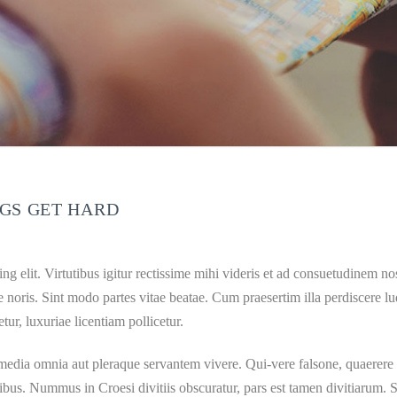
NGS GET HARD
g elit. Virtutibus igitur rectissime mihi videris et ad consuetudinem nos
noris. Sint modo partes vitae beatae. Cum praesertim illa perdiscere lud
, luxuriae licentiam pollicetur.
ia media omnia aut pleraque servantem vivere. Qui-vere falsone, quaerere 
ibus. Nummus in Croesi divitiis obscuratur, pars est tamen divitiarum. 