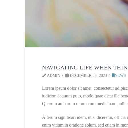
NAVIGATING LIFE WHEN THI
ADMIN
DECEMBER 25, 2023
NEWS
Lorem ipsum dolor sit amet, consectetur adipiscin
iudicem aequum puto, modo quae dicat ille bene 
Quarum ambarum rerum cum medicinam pollicetur
Alterum significari idem, ut si diceretur, offic
enim vitium in oratione solum, sed etiam in mor